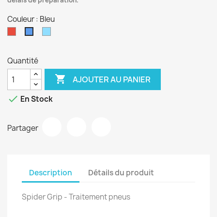
délais de préparation.
Couleur : Bleu
Rouge
Bleu
Bleu
Clair
Quantité

AJOUTER AU PANIER

En Stock
Partager
Description
Détails du produit
Spider Grip - Traitement pneus