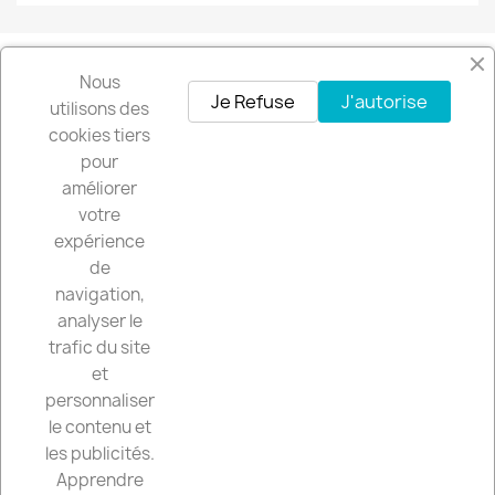
Nous
Facebook
Instagram
Je Refuse
J'autorise
utilisons des
cookies tiers
pour
Recevez nos offres spéciales
améliorer
votre
expérience
de
Vous pouvez vous désinscrire à tout moment. Vous trouverez pour cela
navigation,
nos informations de contact dans les conditions d'utilisation du site.
analyser le
trafic du site
et
personnaliser
CGV

le contenu et
les publicités.
VOTRE COMPTE

Apprendre