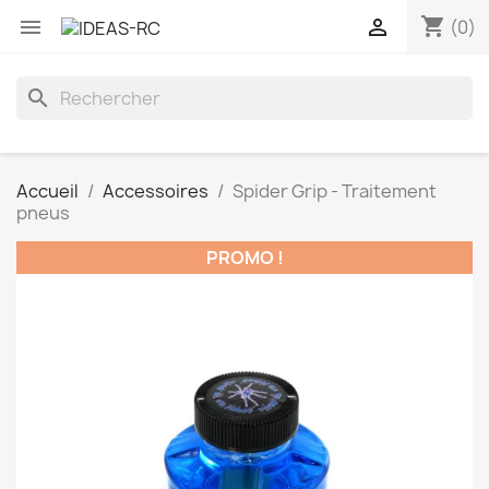
shopping_cart


(0)
search
Accueil
Accessoires
Spider Grip - Traitement
pneus
PROMO !