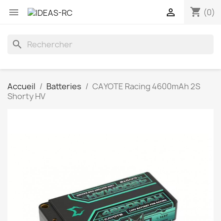
shopping_cart


(0)
search
Accueil
Batteries
CAYOTE Racing 4600mAh 2S
Shorty HV