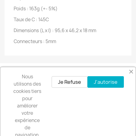
Poids : 163g (+- 5%)
Taux de C : 145C
Dimensions (L x l) : 95,6 x 46,2 x 18 mm
Connecteurs : 5mm
Nous
Facebook
Instagram
Je Refuse
J'autorise
utilisons des
cookies tiers
pour
Recevez nos offres spéciales
améliorer
votre
expérience
de
Vous pouvez vous désinscrire à tout moment. Vous trouverez pour cela
navigation,