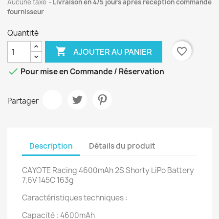
Aucune taxe
Livraison en 4/5 jours après réception commande
fournisseur
Quantité

favorite_border
AJOUTER AU PANIER

Pour mise en Commande / Réservation
Partager
Description
Détails du produit
CAYOTE Racing 4600mAh 2S Shorty LiPo Battery
7,6V 145C 163g
Caractéristiques techniques :
Capacité : 4600mAh