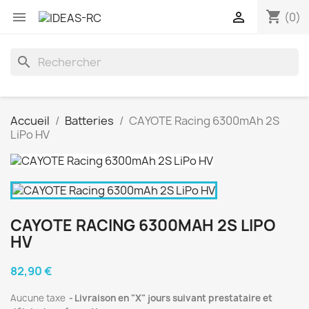
shopping_cart


(0)
search
Accueil
Batteries
CAYOTE Racing 6300mAh 2S
LiPo HV
CAYOTE RACING 6300MAH 2S LIPO
HV
82,90 €
Aucune taxe
Livraison en "X" jours suivant prestataire et