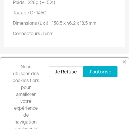
Poids : 226g (+- 5%)
Taux de C : 145C
Dimensions (L x l) : 138,5 x 46,2 x 18,5 mm
Connecteurs : 5mm
Nous
Facebook
Instagram
Je Refuse
J'autorise
utilisons des
cookies tiers
pour
Recevez nos offres spéciales
améliorer
votre
expérience
de
Vous pouvez vous désinscrire à tout moment. Vous trouverez pour cela
navigation,
nos informations de contact dans les conditions d'utilisation du site.
analyser le