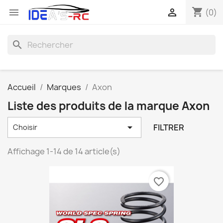
shopping_cart


(0)
search
Accueil
Marques
Axon
Liste des produits de la marque Axon

FILTRER
Choisir
Affichage 1-14 de 14 article(s)
favorite_border