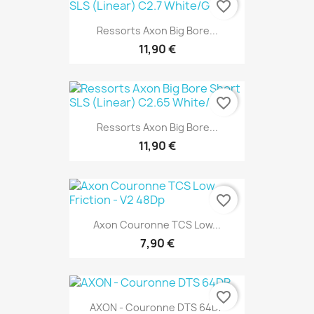
favorite_border
Ressorts Axon Big Bore...
11,90 €
favorite_border
Ressorts Axon Big Bore...
11,90 €
favorite_border
Axon Couronne TCS Low...
7,90 €
favorite_border
AXON - Couronne DTS 64DP