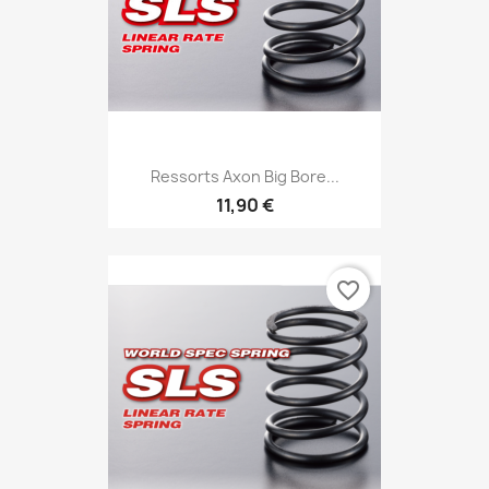
Ressorts Axon Big Bore...
11,90 €
favorite_border