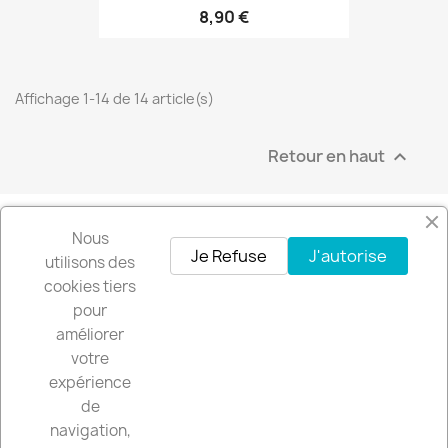
8,90 €
Affichage 1-14 de 14 article(s)
Retour en haut

Nous
Facebook
Instagram
Je Refuse
J'autorise
utilisons des
cookies tiers
pour
Recevez nos offres spéciales
améliorer
votre
expérience
de
Vous pouvez vous désinscrire à tout moment. Vous trouverez pour cela
navigation,
nos informations de contact dans les conditions d'utilisation du site.