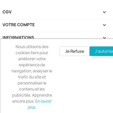
CGV

VOTRE COMPTE

INFORMATIONS
keyboard_arrow_down
Nous utilisons des
© 2026 - Logiciel e-commerce par PrestaShop™
Je Refuse
J'autoris
cookies tiers pour
améliorer votre
expérience de
navigation, analyser le
trafic du site et
personnaliser le
contenu et les
publicités. Apprendre
encore plus.
En savoir
plus
.