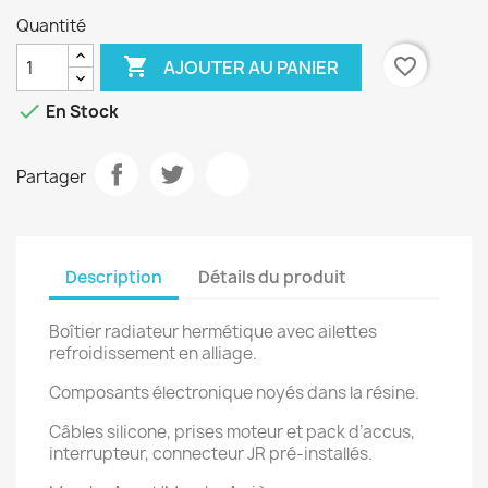
Quantité

favorite_border
AJOUTER AU PANIER

En Stock
Partager
Description
Détails du produit
Boîtier radiateur hermétique avec ailettes
refroidissement en alliage.
Composants électronique noyés dans la résine.
Câbles silicone, prises moteur et pack d’accus,
interrupteur, connecteur JR pré-installés.