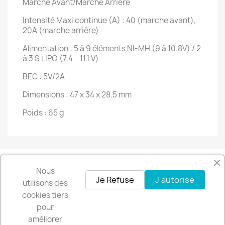
Marche Avant/Marche Arrière
Intensité Maxi continue (A) : 40 (marche avant),
20A (marche arrière)
Alimentation : 5 à 9 éléments NI-MH (9 à 10.8V) / 2
à 3 S LIPO (7.4 – 11.1 V)
BEC : 5V/2A
Dimensions : 47 x 34 x 28.5 mm
Poids : 65 g
Nous
Facebook
Instagram
Je Refuse
J'autorise
utilisons des
cookies tiers
pour
Recevez nos offres spéciales
améliorer