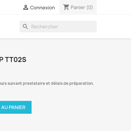
shopping_cart

Panier
(0)
Connexion
search
P TT02S
ours suivant prestataire et délais de préparation.
 AU PANIER