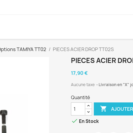
ptions TAMIYA TT02
PIECES ACIER DROP TT02S
PIECES ACIER DRO
17,90 €
Aucune taxe
Livraison en "X" j
Quantité

AJOUTER

En Stock