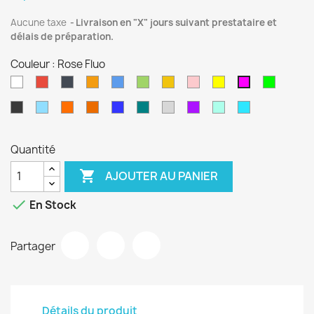
Aucune taxe
Livraison en "X" jours suivant prestataire et
délais de préparation.
Couleur : Rose Fluo
Blanc
Rouge
Noir
Orange
Bleu
Vert
Jaune
Rose
Jaune
Vert
Rose
Fluo
Fluo
Fluo
Smoke
Bleu
Orange
Orange
Bleu
Corsa
Argent
Violet
Cobalt
Bleu
/
Clair
Fluo
Pure
Métal
Grey
Métal
green
clair
Fumé
translucide
Quantité

AJOUTER AU PANIER

En Stock
Partager
Détails du produit