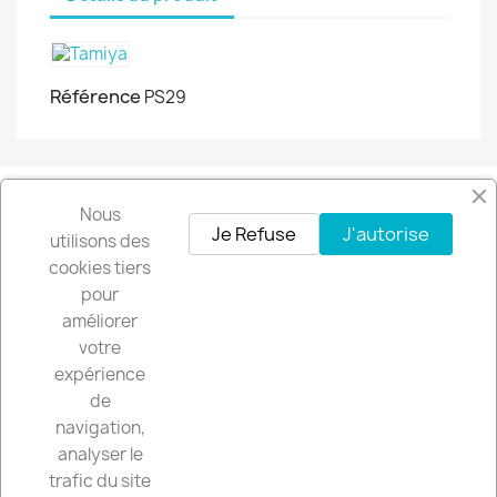
Référence
PS29
Nous
Facebook
Instagram
Je Refuse
J'autorise
utilisons des
cookies tiers
pour
Recevez nos offres spéciales
améliorer
votre
expérience
de
Vous pouvez vous désinscrire à tout moment. Vous trouverez pour cela
navigation,
nos informations de contact dans les conditions d'utilisation du site.
analyser le
trafic du site