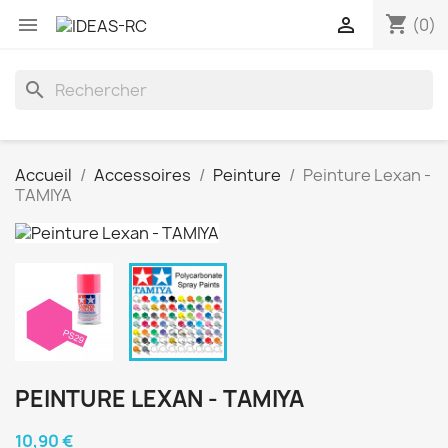
shopping_cart


(0)
search
Accueil
Accessoires
Peinture
Peinture Lexan -
TAMIYA
PEINTURE LEXAN - TAMIYA
10,90 €