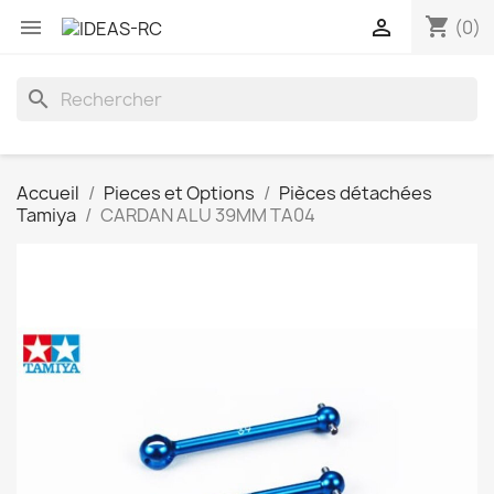
shopping_cart


(0)
search
Accueil
Pieces et Options
Pièces détachées
Tamiya
CARDAN ALU 39MM TA04