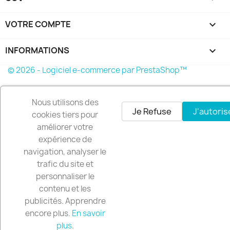
VOTRE COMPTE

INFORMATIONS
keyboard_arrow_down
© 2026 - Logiciel e-commerce par PrestaShop™
Nous utilisons des
Je Refuse
J'autoris
cookies tiers pour
améliorer votre
expérience de
navigation, analyser le
trafic du site et
personnaliser le
contenu et les
publicités. Apprendre
encore plus.
En savoir
plus
.