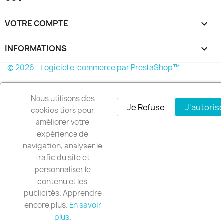
VOTRE COMPTE

INFORMATIONS
keyboard_arrow_down
© 2026 - Logiciel e-commerce par PrestaShop™
Nous utilisons des
Je Refuse
J'autoris
cookies tiers pour
améliorer votre
expérience de
navigation, analyser le
trafic du site et
personnaliser le
contenu et les
publicités. Apprendre
encore plus.
En savoir
plus
.