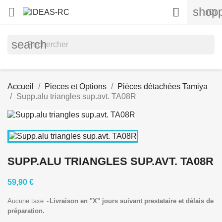
shopp


(0)
search
Accueil
Pieces et Options
Pièces détachées Tamiya
Supp.alu triangles sup.avt. TA08R
SUPP.ALU TRIANGLES SUP.AVT. TA08R
59,90 €
Aucune taxe
Livraison en "X" jours suivant prestataire et délais de
préparation.