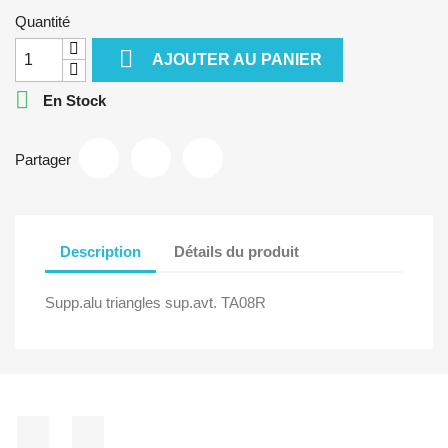
Quantité

AJOUTER AU PANIER

En Stock
Partager
Description
Détails du produit
Supp.alu triangles sup.avt. TA08R
Facebook
Instagram