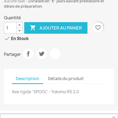
Aucune taxe
Livraison en "X" jours suivant prestataire et
délais de préparation.
Quantité

favorite_border
AJOUTER AU PANIER

En Stock
Partager
Description
Détails du produit
Axe rigide "SPOOL" - Yokomo RS 2.0