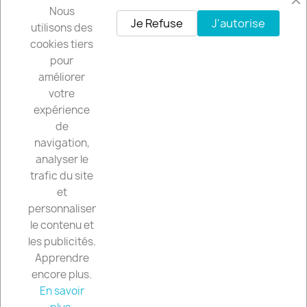
Nous
Facebook
Instagram
Je Refuse
J'autorise
utilisons des
cookies tiers
pour
Recevez nos offres spéciales
améliorer
votre
expérience
de
Vous pouvez vous désinscrire à tout moment. Vous trouverez pour cela
navigation,
nos informations de contact dans les conditions d'utilisation du site.
analyser le
trafic du site
et
personnaliser
CGV

le contenu et
les publicités.
VOTRE COMPTE

Apprendre
encore plus.
En savoir
INFORMATIONS
keyboard_arrow_down