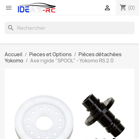
shopping_cart


(0)
search
Accueil
Pieces et Options
Pièces détachées
Yokomo
Axe rigide "SPOOL" - Yokomo RS 2.0