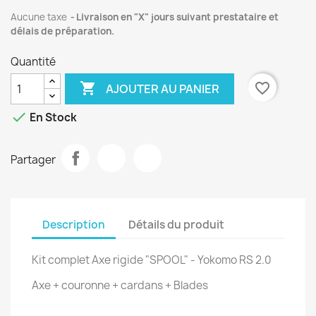
Aucune taxe
Livraison en "X" jours suivant prestataire et
délais de préparation.
Quantité

favorite_border
AJOUTER AU PANIER

En Stock
Partager
Description
Détails du produit
Kit complet Axe rigide "SPOOL" - Yokomo RS 2.0
Axe + couronne + cardans + Blades