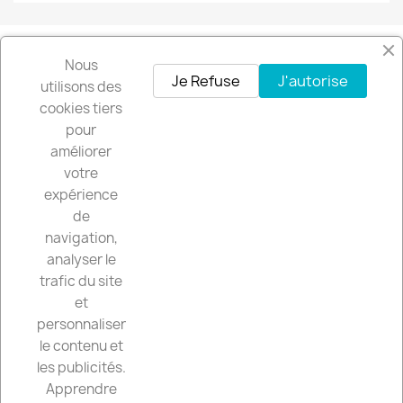
Nous
Facebook
Instagram
Je Refuse
J'autorise
utilisons des
cookies tiers
pour
Recevez nos offres spéciales
améliorer
votre
expérience
de
Vous pouvez vous désinscrire à tout moment. Vous trouverez pour cela
navigation,
nos informations de contact dans les conditions d'utilisation du site.
analyser le
trafic du site
et
personnaliser
CGV

le contenu et
les publicités.
VOTRE COMPTE

Apprendre