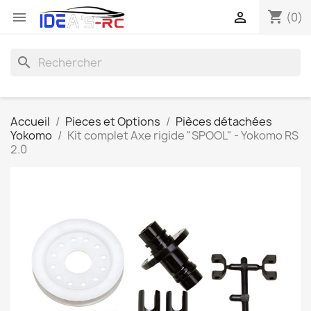
shopping_cart


(0)
search
Accueil
Pieces et Options
Pièces détachées
Yokomo
Kit complet Axe rigide "SPOOL" - Yokomo RS
2.0