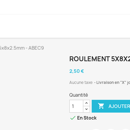
5x8x2.5mm - ABEC9
ROULEMENT 5X8X2
2,50 €
Aucune taxe
Livraison en "X" j
Quantité

AJOUTER

En Stock