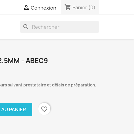
shopping_cart

Panier
(0)
Connexion
search
.5MM - ABEC9
ours suivant prestataire et délais de préparation.
favorite_border
 AU PANIER