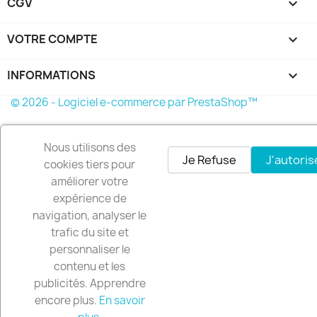
CGV

VOTRE COMPTE

INFORMATIONS
keyboard_arrow_down
© 2026 - Logiciel e-commerce par PrestaShop™
Nous utilisons des
Je Refuse
J'autoris
cookies tiers pour
améliorer votre
expérience de
navigation, analyser le
trafic du site et
personnaliser le
contenu et les
publicités. Apprendre
encore plus.
En savoir