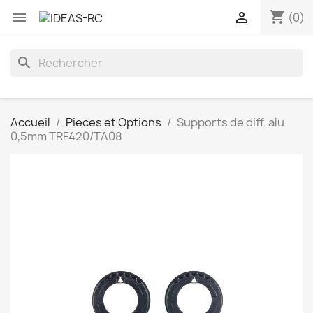
shopping_cart


(0)
search
Accueil
Pieces et Options
Supports de diff. alu
0,5mm TRF420/TA08