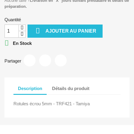
Aucune taxe
Livraison en "X" jours suivant prestataire et délais de
préparation.
Quantité

AJOUTER AU PANIER

En Stock
Partager
Description
Détails du produit
Rotules écrou 5mm - TRF421 - Tamiya