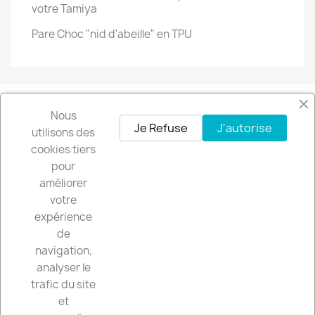
votre Tamiya
Pare Choc "nid d'abeille" en TPU
Nous
Facebook
Instagram
Je Refuse
J'autorise
utilisons des
cookies tiers
pour
Recevez nos offres spéciales
améliorer
votre
expérience
de
Vous pouvez vous désinscrire à tout moment. Vous trouverez pour cela
navigation,
nos informations de contact dans les conditions d'utilisation du site.
analyser le
trafic du site
et