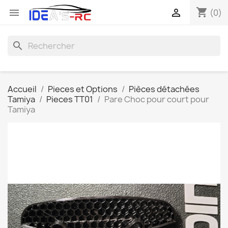
shopping_cart


(0)
search
Accueil
Pieces et Options
Pièces détachées
Tamiya
Pieces TT01
Pare Choc pour court pour
Tamiya