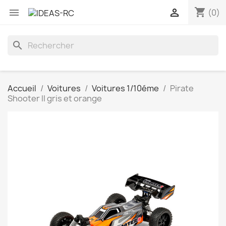
shopping_cart


(0)
search
Accueil
Voitures
Voitures 1/10éme
Pirate
Shooter II gris et orange