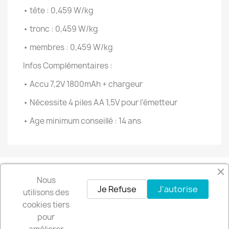
• tête : 0,459 W/kg
• tronc : 0,459 W/kg
• membres : 0,459 W/kg
Infos Complémentaires :
• Accu 7,2V 1800mAh + chargeur
• Nécessite 4 piles AA 1,5V pour l’émetteur
• Age minimum conseillé : 14 ans
Nous
Facebook
Instagram
Je Refuse
J'autorise
utilisons des
cookies tiers
pour