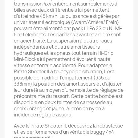
transmission 4x4 entièrement sur roulements à
billes avec deux différentiels lui permettent
d’atteindre 45 km/h. La puissance est gérée par
un variateur électronique (Avant/Arrière/ Frein)
pouvant être alimenté par pack Li‐Po 2S ou Ni‐MH
5 à 9 éléments. Les cardans avant et arrière sont
en acier traité. La suspension à quatre roues
indépendantes et quatre amortisseurs
hydrauliques et les pneus tout terrain Hi‐Grip
Mini‐Blocks lui permettent d’évoluer à haute
vitesse en terrain accidenté. Pour adapter le
Pirate Shooter II à tout type de situation, Il est
possible de modifier l’empattement (335 ou
338mm) la position des amortisseurs et d’ajuster
leur dureté au moyen d’une molette de réglage de
précontrainte du ressort. Cette petite bombe est
disponible en deux teintes de carrosserie au
choix : orange et jaune. Aileron en nylon à
incidence réglable assorti.
Avec le Pirate Shooter II, découvrez la robustesse
et les performances d’un véritable buggy 4x4