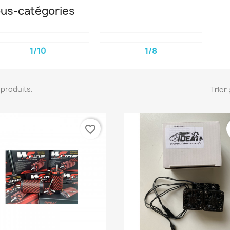
us-catégories
1/10
1/8
17 produits.
Trier 
favorite_border