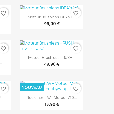
favorite_border
favorite_border
Aperçu rapide

Moteur Brushless IDEA's 1/8
..
99,00 €
favorite_border
favorite_border
Aperçu rapide

Moteur Brushless - RUSH...
.
49,90 €
NOUVEAU
favorite_border
favorite_border
Aperçu rapide

...
Roulement AV - Moteur V10...
13,90 €