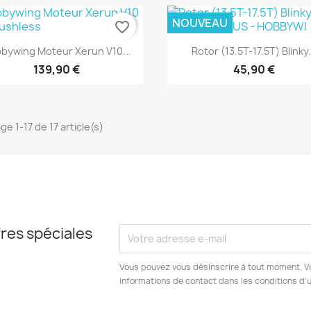
NOUVEAU
favorite_border
Aperçu rapide
Aperçu rapide


bywing Moteur Xerun V10...
Rotor (13.5T-17.5T) Blinky.
139,90 €
45,90 €
ge 1-17 de 17 article(s)
res spéciales
Vous pouvez vous désinscrire à tout moment. V
informations de contact dans les conditions d'ut