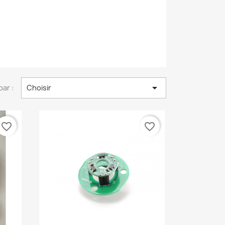

par :
Choisir
favorite_border
favorite_border