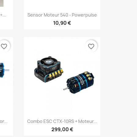
Aperçu rapide

...
Sensor Moteur 540 - Powerpulse
10,90 €
favorite_border
favorite_border
Aperçu rapide

r...
Combo ESC CTX-10RS + Moteur...
299,00 €