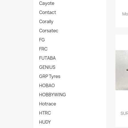
Cayote
Contact
Mo
Corally
Corsatec
FG
FRC
FUTABA
GENIUS
GRP Tyres
HOBAO
HOBBYWING
Hotrace
HTRC
SUR
HUDY