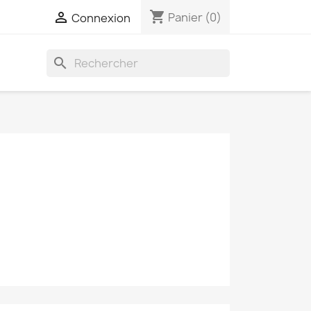
shopping_cart

Panier
(0)
Connexion
search