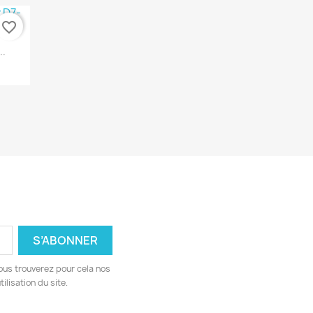
favorite_border
..
ous trouverez pour cela nos
ilisation du site.