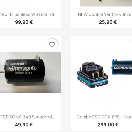
Aperçu rapide
Aperçu rapide


teur Brushless WS Line 1/8
NEW Double Ventilo 40mm +
99,90 €
25,90 €
favorite_border
Aperçu rapide
Aperçu rapide


PER SONIC 540 Sensored...
Combo ESC CTX-8RS + Moto
49,90 €
299,00 €