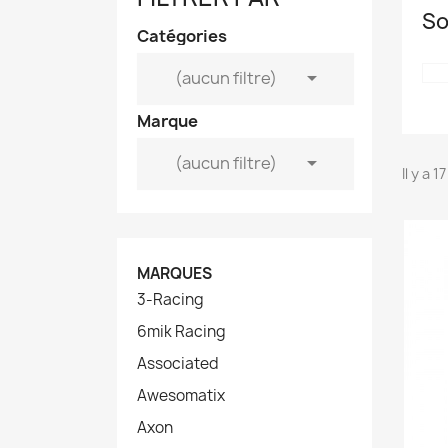
So
Catégories

(aucun filtre)
Marque

(aucun filtre)
Il y a 
MARQUES
3-Racing
6mik Racing
Associated
Awesomatix
Axon