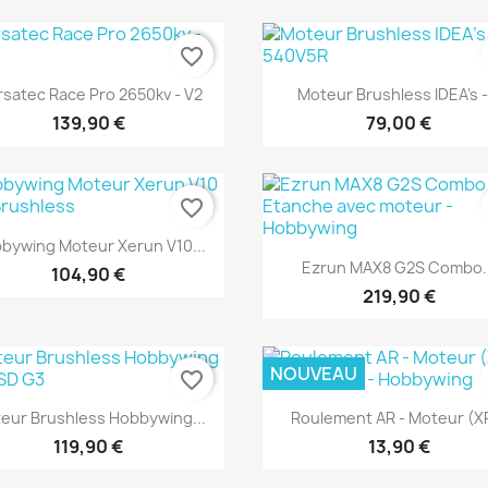
favorite_border
Aperçu rapide
Aperçu rapide


satec Race Pro 2650kv - V2
Moteur Brushless IDEA's -.
139,90 €
79,00 €
favorite_border
Aperçu rapide

bywing Moteur Xerun V10...
Aperçu rapide

Ezrun MAX8 G2S Combo..
104,90 €
219,90 €
NOUVEAU
favorite_border
Aperçu rapide
Aperçu rapide


eur Brushless Hobbywing...
Roulement AR - Moteur (XR
119,90 €
13,90 €