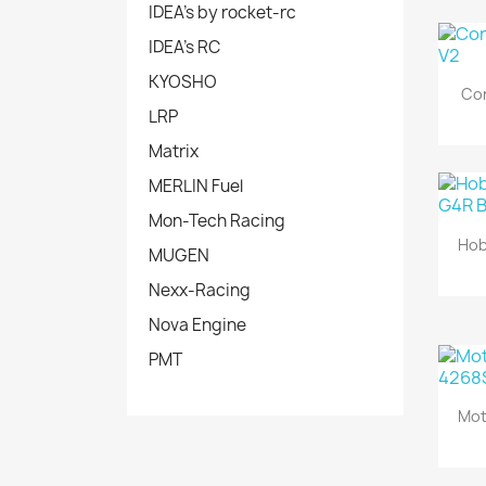
IDEA's by rocket-rc
IDEA's RC
KYOSHO
Cor
LRP
Matrix
MERLIN Fuel
Mon-Tech Racing
Hob
MUGEN
Nexx-Racing
Nova Engine
PMT
Mot