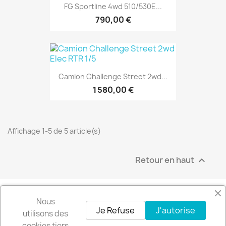
FG Sportline 4wd 510/530E...
790,00 €
Camion Challenge Street 2wd...
1 580,00 €
Affichage 1-5 de 5 article(s)
Retour en haut

Nous
Facebook
Instagram
Je Refuse
J'autorise
utilisons des
cookies tiers