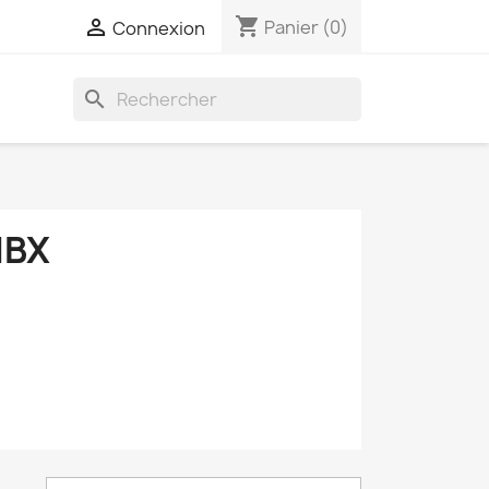
shopping_cart

Panier
(0)
Connexion
search
MBX