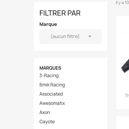
Il y a 
FILTRER PAR
Marque

(aucun filtre)
MARQUES
3-Racing
6mik Racing
Associated
T
Awesomatix
Axon
Cayote