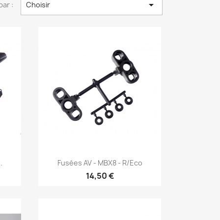

par :
Choisir
Aperçu rapide

.
Fusées AV - MBX8 - R/Eco
14,50 €