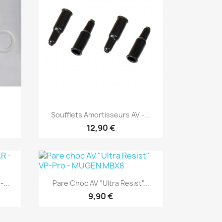
Aperçu rapide

Soufflets Amortisseurs AV -...
12,90 €
Aperçu rapide

...
Pare Choc AV "Ultra Resist"...
9,90 €