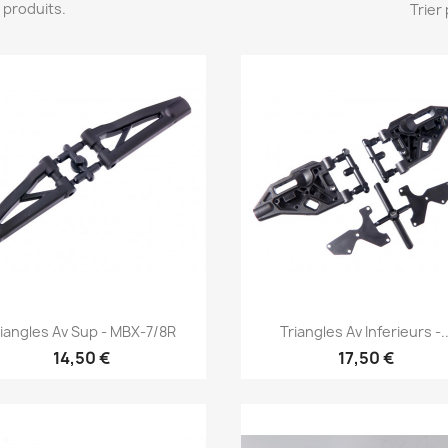
10 produits.
Trier 
Aperçu rapide
Aperçu rapide


riangles Av Sup - MBX-7/8R
Triangles Av Inferieurs -..
14,50 €
17,50 €