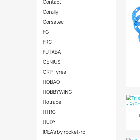
Contact
Corally
Corsatec
FG
FRC
FUTABA
GENIUS
GRP Tyres
HOBAO
HOBBYWING
Hotrace
HTRC
HUDY
IDEA's by rocket-rc