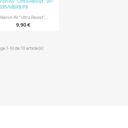
Aperçu rapide

Aileron AV "Ultra Resist"...
9,90 €
ge 1-10 de 10 article(s)