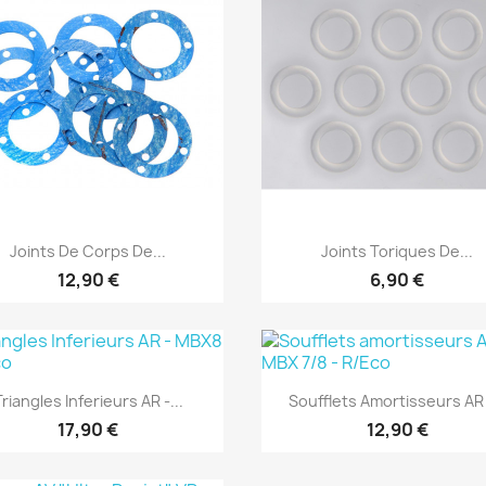
Aperçu rapide
Aperçu rapide


Joints De Corps De...
Joints Toriques De...
12,90 €
6,90 €
Aperçu rapide
Aperçu rapide


Triangles Inferieurs AR -...
Soufflets Amortisseurs AR -
17,90 €
12,90 €