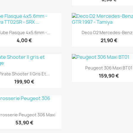
Aperçu rapide
Aperçu rapide


Tube Flasque 4x5.6mm -...
Deco D2 Mercedes-Benz.
4,00 €
21,90 €
Aperçu rapide

Peugeot 306 Maxi BT01
Aperçu rapide

Pirate Shooter II Gris Et...
159,90 €
199,90 €
Aperçu rapide

rosserie Peugeot 306 Maxi
53,90 €