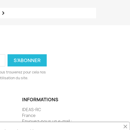

ous trouverez pour cela nos
ilisation du site.
INFORMATIONS
IDEAS-RC
France
Envoyez-nous un e-mail :
ideas@ideas-rc.fr