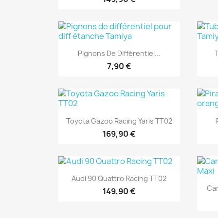
Aperçu rapide

Pignons De Différentiel...
7,90 €
Aperçu rapide

Toyota Gazoo Racing Yaris TT02
169,90 €
Aperçu rapide

Audi 90 Quattro Racing TT02
Car
149,90 €