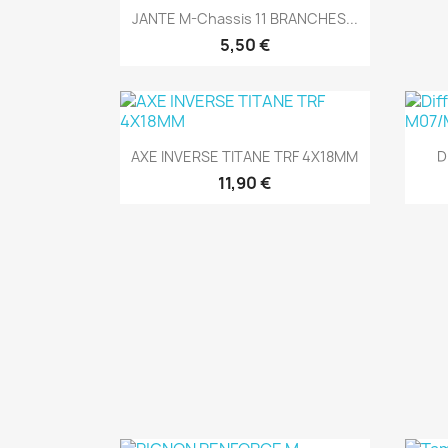
Aperçu rapide

JANTE M-Chassis 11 BRANCHES...
5,50 €
Aperçu rapide

AXE INVERSE TITANE TRF 4X18MM
D
11,90 €