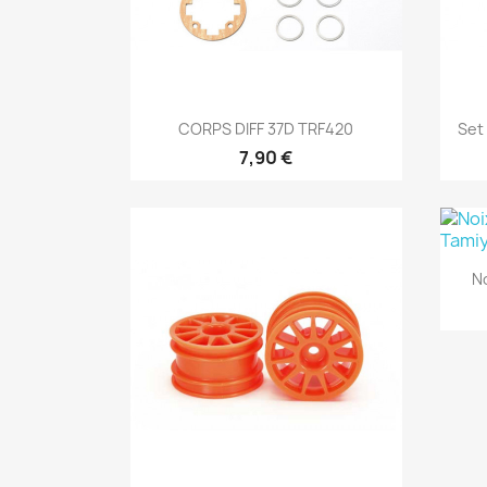
Aperçu rapide

CORPS DIFF 37D TRF420
Set
7,90 €
No