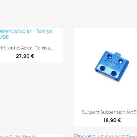
Aperçu rapide

ifférentiel Acier - Tamiya...
27,90 €
Aperçu rapide

Support Suspension Avt 5°
18,90 €