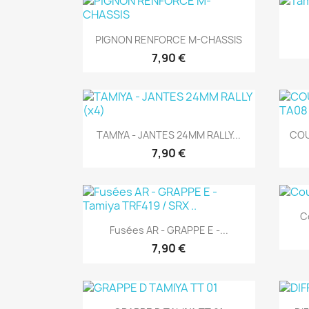
Aperçu rapide

PIGNON RENFORCE M-CHASSIS
7,90 €
Aperçu rapide

TAMIYA - JANTES 24MM RALLY...
COU
7,90 €
C
Aperçu rapide

Fusées AR - GRAPPE E -...
7,90 €
Aperçu rapide