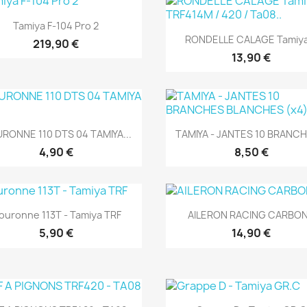
Aperçu rapide

Tamiya F-104 Pro 2
Aperçu rapide

RONDELLE CALAGE Tamiya.
219,90 €
13,90 €
Aperçu rapide
Aperçu rapide


RONNE 110 DTS 04 TAMIYA...
TAMIYA - JANTES 10 BRANCHE
4,90 €
8,50 €
Aperçu rapide
Aperçu rapide


ouronne 113T - Tamiya TRF
AILERON RACING CARBO
5,90 €
14,90 €
Aperçu rapide
Aperçu rapide