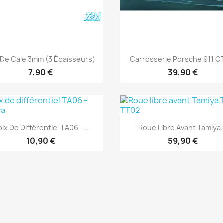
Aperçu rapide
Aperçu rapide


 De Cale 3mm (3 Épaisseurs)
Carrosserie Porsche 911 GT
7,90 €
39,90 €
Aperçu rapide
Aperçu rapide


ix De Différentiel TA06 -...
Roue Libre Avant Tamiya.
10,90 €
59,90 €