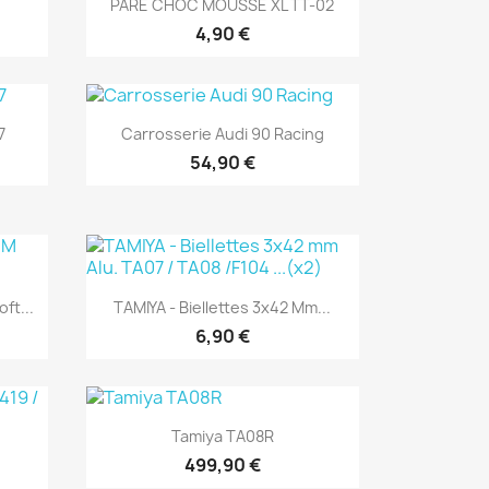

PARE CHOC MOUSSE XL TT-02
4,90 €
Aperçu rapide

7
Carrosserie Audi 90 Racing
54,90 €
Aperçu rapide

ft...
TAMIYA - Biellettes 3x42 Mm...
6,90 €
Aperçu rapide

Tamiya TA08R
499,90 €