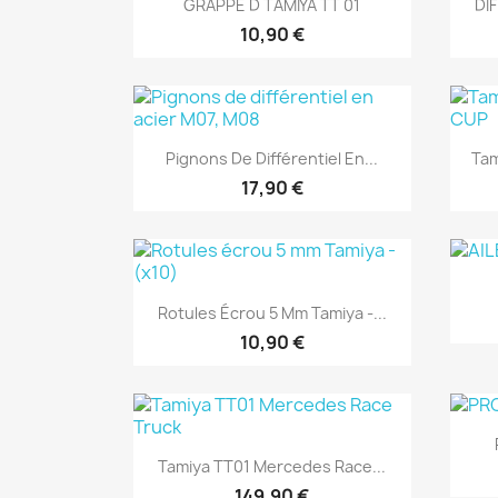

GRAPPE D TAMIYA TT 01
DI
10,90 €
Aperçu rapide

Pignons De Différentiel En...
Tam
17,90 €
Aperçu rapide

Rotules Écrou 5 Mm Tamiya -...
10,90 €
Aperçu rapide

Tamiya TT01 Mercedes Race...
149,90 €