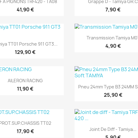


FF A PIGNONS TRF420 - TA08
Grappe D - Tamiya GR.C
41,90 €
7,90 €
Aperçu rapide

Transmission Tamiya M0
Aperçu rapide

iya TT01 Porsche 911 GT3...
4,90 €
129,90 €
Aperçu rapide

AILERON RACING
Aperçu rapide

Pneu 24mm Type B3 24MM So
11,90 €
25,90 €
Aperçu rapide

PROT.SUP.CHASSIS TT02
Aperçu rapide

Joint De Diff - Tamiya...
17,90 €
5,90 €