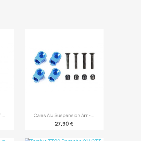
Aperçu rapide

...
Cales Alu Suspension Arr -...
27,90 €