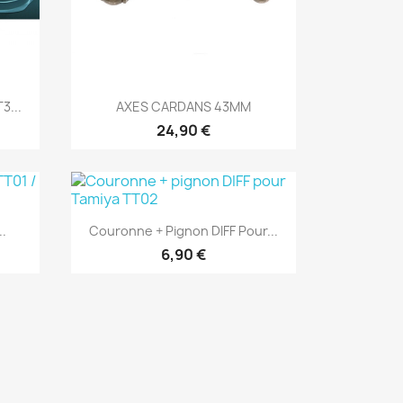
Aperçu rapide

3...
AXES CARDANS 43MM
24,90 €
Aperçu rapide

..
Couronne + Pignon DIFF Pour...
6,90 €