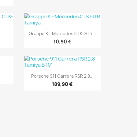
Aperçu rapide

..
Grappe K - Mercedes CLK GTR...
10,90 €
Aperçu rapide

Porsche 911 Carrera RSR 2.8...
189,90 €