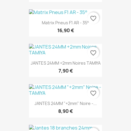
favorite_border
Matrix Pneus F1 AR - 35°
16,90 €
favorite_border
JANTES 24MM +2mm Noires TAMIYA
7,90 €
favorite_border
JANTES 24MM "+2mm" Noire -...
8,90 €