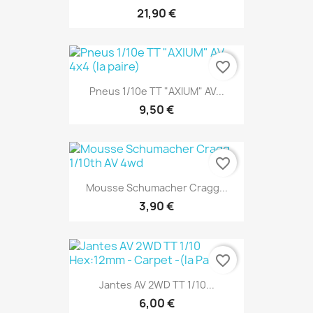
21,90 €
favorite_border
Pneus 1/10e TT "AXIUM" AV...
9,50 €
favorite_border
Mousse Schumacher Cragg...
3,90 €
favorite_border
Jantes AV 2WD TT 1/10...
6,00 €