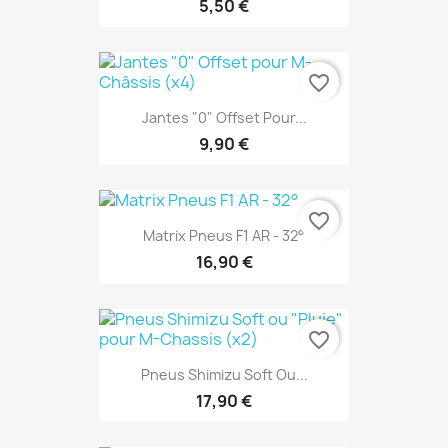
5,50 €
favorite_border
Jantes "0" Offset Pour...
9,90 €
favorite_border
Matrix Pneus F1 AR - 32°
16,90 €
favorite_border
Pneus Shimizu Soft Ou...
17,90 €