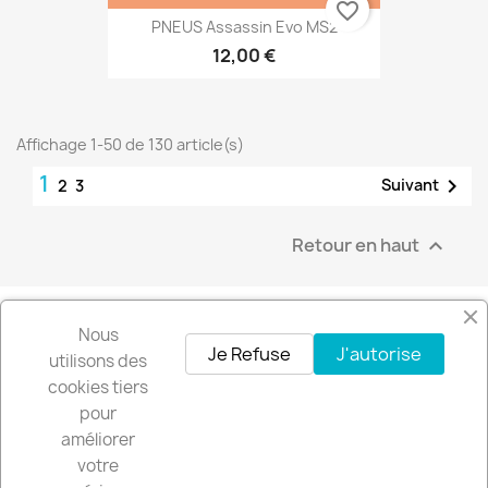
favorite_border
PNEUS Assassin Evo MS2
12,00 €
Affichage 1-50 de 130 article(s)
1

Suivant
2
3
Retour en haut

Nous
Facebook
Instagram
Je Refuse
J'autorise
utilisons des
cookies tiers
pour
Recevez nos offres spéciales
améliorer
votre