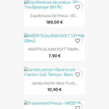
favorite_border
Equilibreuse De Pneus - RC...
189,00 €
favorite_border
INSERTS 24,6MM SOFT TAMIYA...
7,90 €
favorite_border
Jantes Avt/arr Race Truck...
10,90 €
favorite_border