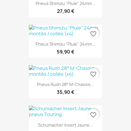
Pneus Shimizu "Pluie" 24mm...
27,90 €
favorite_border
Pneus Shimizu "Pluie" 24mm...
59,90 €
favorite_border
Pneus Rush 28° M-Chassis...
35,90 €
favorite_border
Schumacher Insert Jaune...