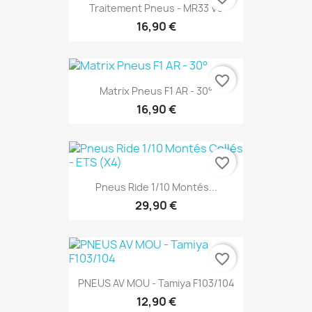
Traitement Pneus - MR33 V3
16,90 €
favorite_border
Matrix Pneus F1 AR - 30°
16,90 €
favorite_border
Pneus Ride 1/10 Montés...
29,90 €
favorite_border
PNEUS AV MOU - Tamiya F103/104
12,90 €