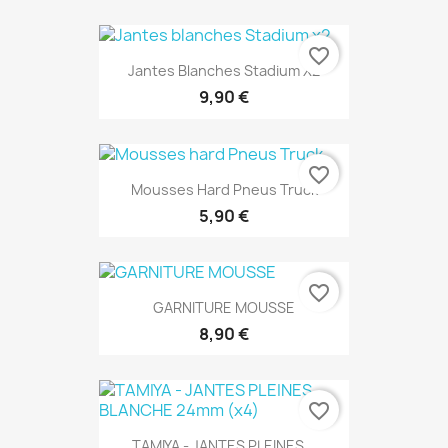
favorite_border
Jantes Blanches Stadium X2
9,90 €
favorite_border
Mousses Hard Pneus Truck
5,90 €
favorite_border
GARNITURE MOUSSE
8,90 €
favorite_border
TAMIYA - JANTES PLEINES...