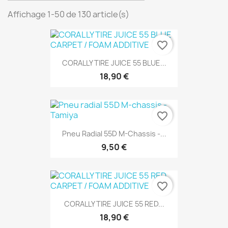
Affichage 1-50 de 130 article(s)
favorite_border
CORALLY TIRE JUICE 55 BLUE...
18,90 €
favorite_border
Pneu Radial 55D M-Chassis -...
9,50 €
favorite_border
CORALLY TIRE JUICE 55 RED...
18,90 €