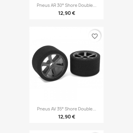
Pneus AR 30° Shore Double...
12,90 €
favorite_border
Pneus AV 35° Shore Double...
12,90 €