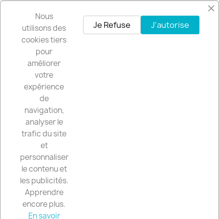
Nous
Facebook
Instagram
Je Refuse
J'autorise
utilisons des
cookies tiers
pour
Recevez nos offres spéciales
améliorer
votre
expérience
de
Vous pouvez vous désinscrire à tout moment. Vous trouverez pour cela
navigation,
nos informations de contact dans les conditions d'utilisation du site.
analyser le
trafic du site
et
personnaliser
CGV

le contenu et
les publicités.
VOTRE COMPTE

Apprendre
encore plus.
En savoir
INFORMATIONS
keyboard_arrow_down