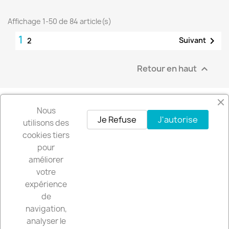
Affichage 1-50 de 84 article(s)
1

Suivant
2
Retour en haut

Nous
Facebook
Instagram
Je Refuse
J'autorise
utilisons des
cookies tiers
pour
Recevez nos offres spéciales
améliorer
votre
expérience
de
Vous pouvez vous désinscrire à tout moment. Vous trouverez pour cela
navigation,
nos informations de contact dans les conditions d'utilisation du site.
analyser le