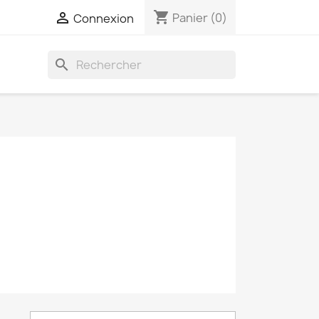
shopping_cart

Panier
(0)
Connexion
search