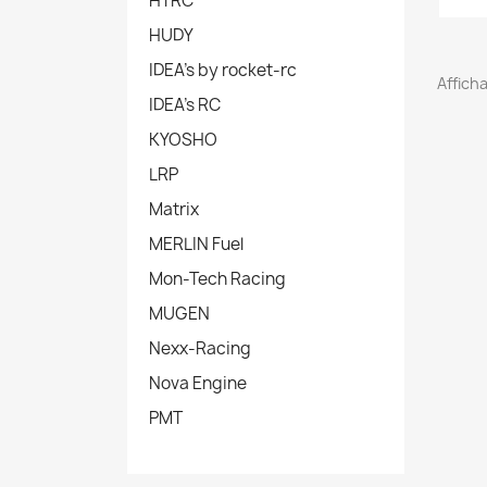
HTRC
HUDY
IDEA's by rocket-rc
Afficha
IDEA's RC
KYOSHO
LRP
Matrix
MERLIN Fuel
Mon-Tech Racing
MUGEN
Nexx-Racing
Nova Engine
PMT