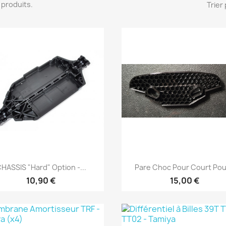
13 produits.
Trier 
Aperçu rapide
Aperçu rapide


HASSIS "Hard" Option -...
Pare Choc Pour Court Pour
10,90 €
15,00 €