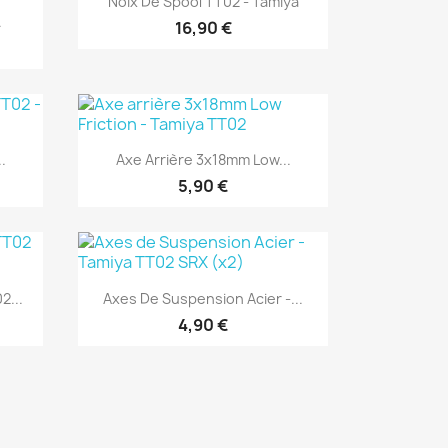
Noix De Spool TT02 - Tamiya
.
16,90 €
Aperçu rapide

..
Axe Arrière 3x18mm Low...
5,90 €
Aperçu rapide

2...
Axes De Suspension Acier -...
4,90 €