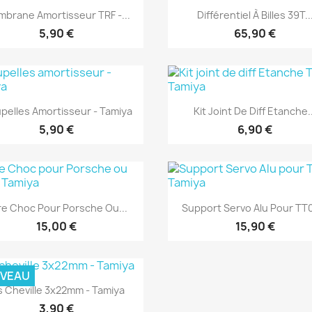
Aperçu rapide
Aperçu rapide


brane Amortisseur TRF -...
Différentiel À Billes 39T..
5,90 €
65,90 €
Aperçu rapide
Aperçu rapide


pelles Amortisseur - Tamiya
Kit Joint De Diff Etanche.
5,90 €
6,90 €
Aperçu rapide
Aperçu rapide


re Choc Pour Porsche Ou...
Support Servo Alu Pour TT0
15,00 €
15,90 €
VEAU
Aperçu rapide

s Cheville 3x22mm - Tamiya
3,90 €