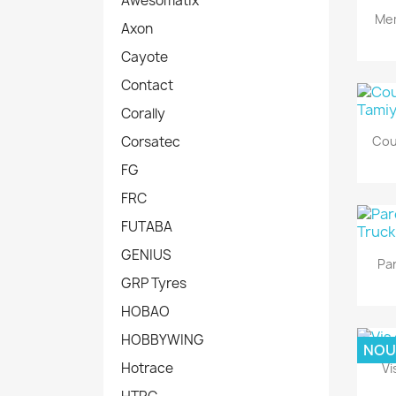
Awesomatix
Mem
Axon
Cayote
Contact
Corally
Cou
Corsatec
FG
FRC
FUTABA
GENIUS
Pa
GRP Tyres
HOBAO
HOBBYWING
NOU
Hotrace
Vi