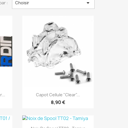

par :
Choisir
Aperçu rapide

...
Capot Cellule "Clear"...
8,90 €
Aperçu rapide
