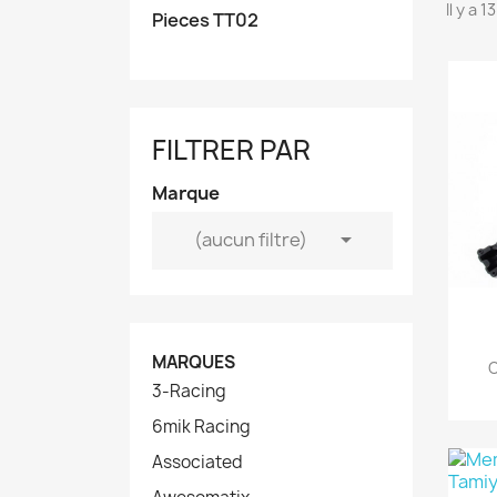
Il y a 
Pieces TT02
FILTRER PAR
Marque

(aucun filtre)
MARQUES
C
3-Racing
6mik Racing
Associated