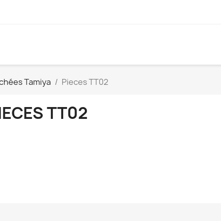
achées Tamiya
Pieces TT02
IECES TT02